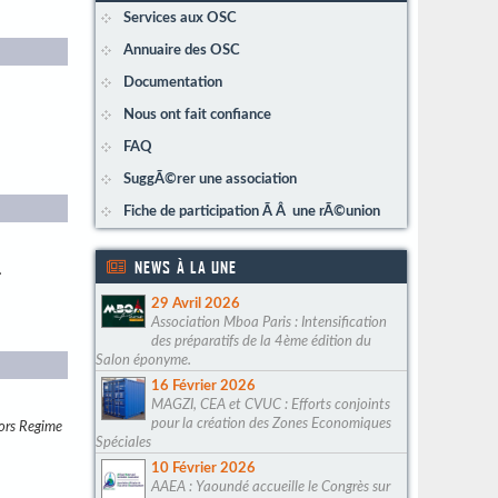
Services aux OSC
Annuaire des OSC
Documentation
Nous ont fait confiance
FAQ
SuggÃ©rer une association
Fiche de participation Ã Â une rÃ©union
NEWS À LA UNE
.
29 Avril 2026
Association Mboa Paris : Intensification
des préparatifs de la 4ème édition du
Salon éponyme.
16 Février 2026
MAGZI, CEA et CVUC : Efforts conjoints
pour la création des Zones Economiques
ors Regime
Spéciales
10 Février 2026
AAEA : Yaoundé accueille le Congrès sur