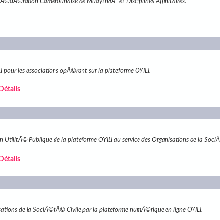
a FÃ©dÃ©ration Camerounaise de MuaythaÃ¯ et Disciplines Affinitaires.
 pour les associations opÃ©rant sur la plateforme OYILI.
 Détails
n UtilitÃ© Publique de la plateforme OYILI au service des Organisations de la So
 Détails
ations de la SociÃ©tÃ© Civile par la plateforme numÃ©rique en ligne OYILI.