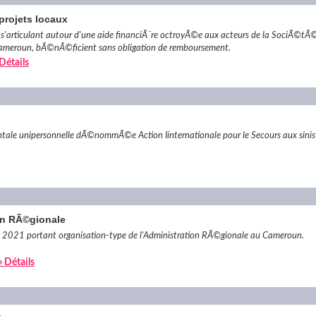
projets locaux
 s'articulant autour d'une aide financiÃ¨re octroyÃ©e aux acteurs de la SociÃ©tÃ©
Cameroun, bÃ©nÃ©ficient sans obligation de remboursement.
 Détails
ale unipersonnelle dÃ©nommÃ©e Action Iinternationale pour le Secours aux sini
ion RÃ©gionale
21 portant organisation-type de l'Administration RÃ©gionale au Cameroun.
» Détails