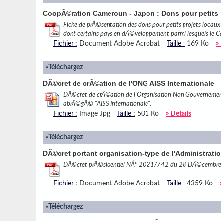
CoopÃ©ration Cameroun - Japon : Dons pour petits 
Fiche de prÃ©sentation des dons pour petits projets locaux
dont certains pays en dÃ©veloppement parmi lesquels le 
Fichier :
Document Adobe Acrobat
Taille :
169 Ko
»
»
Téléchargez
DÃ©cret de crÃ©ation de l'ONG AISS Internationale
DÃ©cret de crÃ©ation de l'Organisation Non Gouvernement
abrÃ©gÃ© "AISS Internationale".
Fichier :
Image Jpg
Taille :
501 Ko
» Détails
»
Téléchargez
DÃ©cret portant organisation-type de l'Administrat
DÃ©cret prÃ©sidentiel NÂ° 2021/742 du 28 DÃ©cembre 20
Fichier :
Document Adobe Acrobat
Taille :
4359 Ko
»
Téléchargez