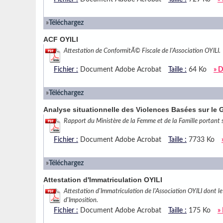
»
Téléchargez
ACF OYILI
Attestation de ConformitÃ© Fiscale de l'Association OYILI.
Fichier :
Document Adobe Acrobat
Taille :
64 Ko
» D
»
Téléchargez
Analyse situationnelle des Violences Basées sur le 
Rapport du Ministère de la Femme et de la Famille portant 
Fichier :
Document Adobe Acrobat
Taille :
7733 Ko
»
Téléchargez
Attestation d'Immatriculation OYILI
Attestation d'Immatriculation de l'Association OYILI do
d'Imposition.
Fichier :
Document Adobe Acrobat
Taille :
175 Ko
»