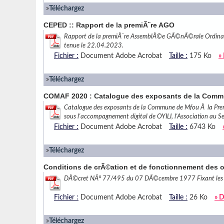
»
Téléchargez
CEPED :: Rapport de la premiÃ¨re AGO
Rapport de la premiÃ¨re AssemblÃ©e GÃ©nÃ©rale Ordinair
tenue le 22.04.2023.
Fichier :
Document Adobe Acrobat
Taille :
175 Ko
»
»
Téléchargez
COMAF 2020 : Catalogue des exposants de la Com
Catalogue des exposants de la Commune de Mfou Ã la Pre
sous l'accompagnement digital de OYILI, l'Association au Se
Fichier :
Document Adobe Acrobat
Taille :
6743 Ko
»
Téléchargez
Conditions de crÃ©ation et de fonctionnement des 
DÃ©cret NÂ° 77/495 du 07 DÃ©cembre 1977 Fixant les con
Fichier :
Document Adobe Acrobat
Taille :
26 Ko
» D
»
Téléchargez