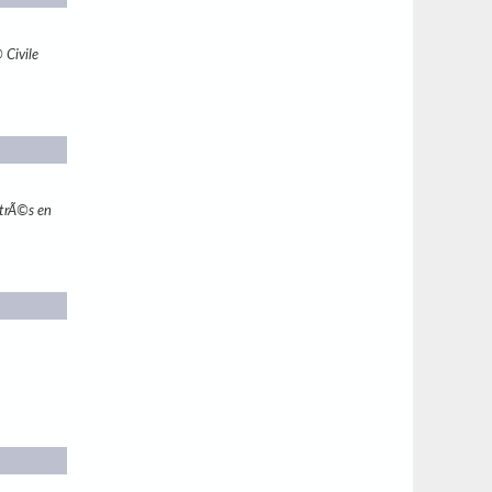
 Civile
strÃ©s en