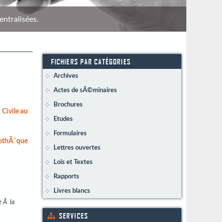
entralisées.
Répére
FICHIERS PAR CATÉGORIES
Archives
Actes de sÃ©minaires
Brochures
Civile au
Etudes
Formulaires
iothÃ¨que
Lettres ouvertes
Lois et Textes
Rapports
Livres blancs
e Ã la
SERVICES