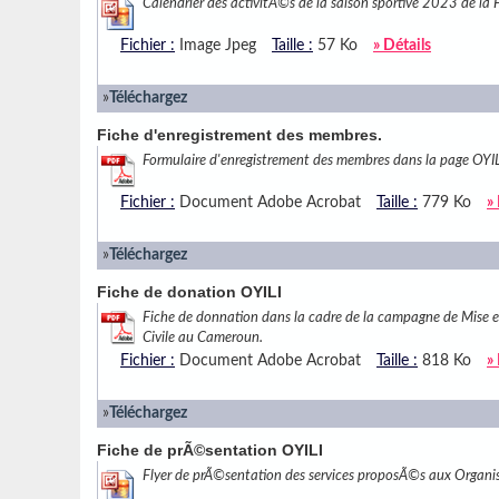
Calendrier des activitÃ©s de la saison sportive 2023 de l
Fichier :
Image Jpeg
Taille :
57 Ko
» Détails
»
Téléchargez
Fiche d'enregistrement des membres.
Formulaire d'enregistrement des membres dans la page OYILI
Fichier :
Document Adobe Acrobat
Taille :
779 Ko
»
»
Téléchargez
Fiche de donation OYILI
Fiche de donnation dans la cadre de la campagne de Mise e
Civile au Cameroun.
Fichier :
Document Adobe Acrobat
Taille :
818 Ko
»
»
Téléchargez
Fiche de prÃ©sentation OYILI
Flyer de prÃ©sentation des services proposÃ©s aux Organis