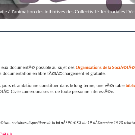
le à l'animation des initiatives des Collectivité Territoriales Déc
e mieux documentÃ© possible au sujet des
Organisations de la SociÃ©tÃ© 
 la documentation en libre tÃ©lÃ©chargement et gratuite.
 jours et ambitionne constituer dans le long terme, une vÃ©ritable
bibl
©tÃ© Civile camerounaises et de toute personne interessÃ©e.
©tant certaines dispositions de la loi nÂ° 90/053 du 19 dÃ©cembre 1990 relativ
 Détails