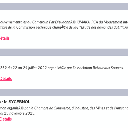
n Gouvernementales au Cameroun Par DieudonnÃ© KIMAKA, PCA du Mouvement Inte
embre de la Commission Technique chargÃ©e de lâ€™Etude des demandes dâ€™ag
étails
59 du 22 au 24 juillet 2022 organisÃ©e par l'association Retour aux Sources.
 Détails
sur le SYCEBNOL
tion organisÃ© par la Chambre de Commerce, d'Industrie, des Mines et de l'Artisana
eudi 23 novembre 2023.
 Détails