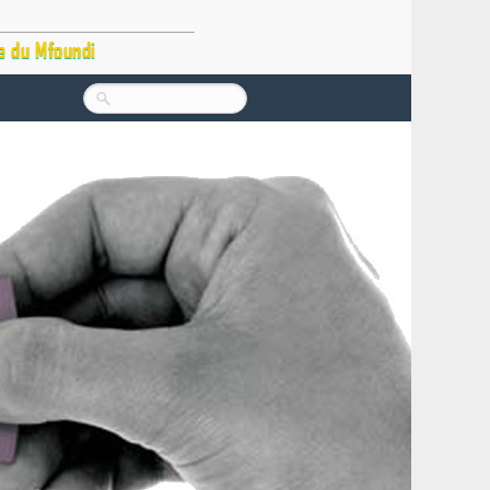
e du Mfoundi