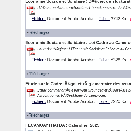
Economie Sociale et Solidaire : DÃ©cret de stucturat
DÃ©cret portant structuration et fonctionnement du rÃ©s
Fichier :
Document Adobe Acrobat
Taille :
3742 Ko
»
Téléchargez
Economie Sociale et Solidaire : Loi Cadre au Camer
Loi cadre rÃ©gissant l'Economie Sociale et Solidaire au C
Fichier :
Document Adobe Acrobat
Taille :
6328 Ko
»
Téléchargez
Etude sur le Cadre lÃ©gal et rÃ¨glementaire des ass
Etude commanditÃ©e par Well Grounded et rÃ©alisÃ©e pa
Association en RÃ©publique du Cameroun.
Fichier :
Document Adobe Acrobat
Taille :
7220 Ko
»
Téléchargez
FECAMUAYTHAI DA : Calendrier 2023