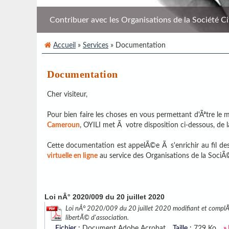
Contribuer avec les Organisations de la Société Civi
Accueil
»
Services
» Documentation
Documentation
Cher visiteur,
Pour bien faire les choses en vous permettant d'Ãªtre l
Cameroun
, OYILI met Ã votre disposition ci-dessous, de
Cette documentation est appelÃ©e Ã s'enrichir au fil des
virtuelle en ligne
au service des Organisations de la SociÃ
Loi nÂ° 2020/009 du 20 juillet 2020
Loi nÂ° 2020/009 du 20 juillet 2020 modifiant et complÃ
libertÃ© d'association.
Fichier :
Document Adobe Acrobat
Taille :
729 Ko
»