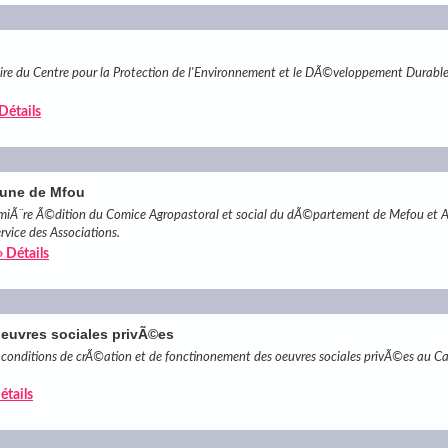
e du Centre pour la Protection de l'Environnement et le DÃ©veloppement Durabl
 Détails
mune de Mfou
miÃ¨re Ã©dition du Comice Agropastoral et social du dÃ©partement de Mefou et 
rvice des Associations.
» Détails
oeuvres sociales privÃ©es
ditions de crÃ©ation et de fonctinonement des oeuvres sociales privÃ©es au C
étails