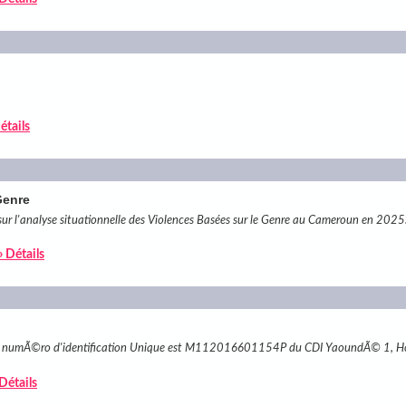
étails
Genre
sur l'analyse situationnelle des Violences Basées sur le Genre au Cameroun en 2025
» Détails
nt le numÃ©ro d'identification Unique est M112016601154P du CDI YaoundÃ© 1, H
 Détails