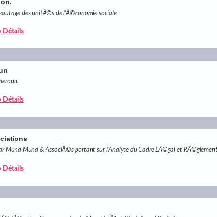
ion.
eautage des unitÃ©s de l'Ã©conomie sociale
» Détails
oun
ameroun.
» Détails
ociations
r Muna Muna & AssociÃ©s portant sur l'Analyse du Cadre LÃ©gal et RÃ©glement
» Détails