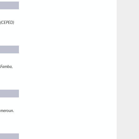
e(CEPED)
AFamba,
ameroun.