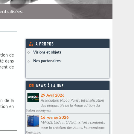
entralisées.
Répére
A PROPOS
Visions et objets
tion de
ité dans
Nos partenaires
ement de
NEWS À LA UNE
29 Avril 2026
n de la
Association Mboa Paris : Intensification
des préparatifs de la 4ème édition du
ation en
Salon éponyme.
16 Février 2026
MAGZI, CEA et CVUC : Efforts conjoints
pour la création des Zones Economiques
Spéciales