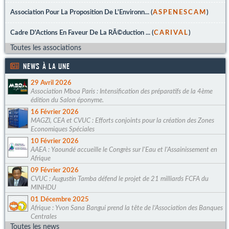
Association Pour La Proposition De L'Environn... (
ASPENESCAM
)
Cadre D'Actions En Faveur De La RÃ©duction ... (
CARIVAL
)
Toutes les associations
NEWS À LA UNE
29 Avril 2026
Association Mboa Paris : Intensification des préparatifs de la 4ème
édition du Salon éponyme.
16 Février 2026
MAGZI, CEA et CVUC : Efforts conjoints pour la création des Zones
Economiques Spéciales
10 Février 2026
AAEA : Yaoundé accueille le Congrès sur l'Eau et l'Assainissement en
Afrique
09 Février 2026
CVUC : Augustin Tamba défend le projet de 21 milliards FCFA du
MINHDU
01 Décembre 2025
Afrique : Yvon Sana Bangui prend la tête de l’Association des Banques
Centrales
Toutes les news