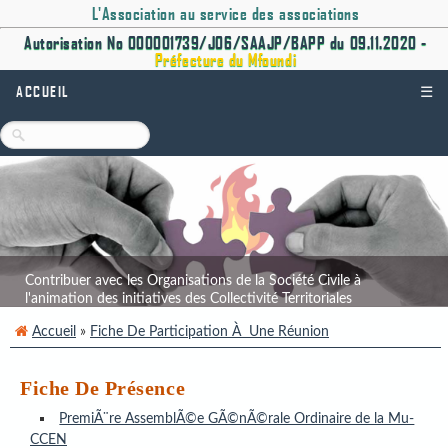
L'Association au service des associations
Autorisation No 000001739/J06/SAAJP/BAPP du 09.11.2020 -
Préfecture du Mfoundi
ACCUEIL
☰
Contribuer avec les Organisations de la Société Civile à
l'animation des initiatives des Collectivité Territoriales
Décentralisées.
Accueil
»
Fiche De Participation À Une Réunion
Fiche De Présence
PremiÃ¨re AssemblÃ©e GÃ©nÃ©rale Ordinaire de la Mu-
CCEN