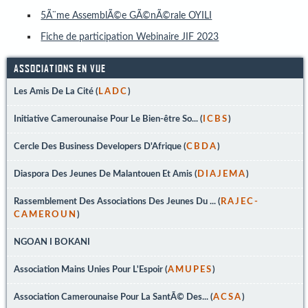
5Ã¨me AssemblÃ©e GÃ©nÃ©rale OYILI
Fiche de participation Webinaire JIF 2023
ASSOCIATIONS EN VUE
Les Amis De La Cité (
LADC
)
Initiative Camerounaise Pour Le Bien-être So... (
ICBS
)
Cercle Des Business Developers D'Afrique (
CBDA
)
Diaspora Des Jeunes De Malantouen Et Amis (
DIAJEMA
)
Rassemblement Des Associations Des Jeunes Du ... (
RAJEC-
CAMEROUN
)
NGOAN I BOKANI
Association Mains Unies Pour L'Espoir (
AMUPES
)
Association Camerounaise Pour La SantÃ© Des... (
ACSA
)