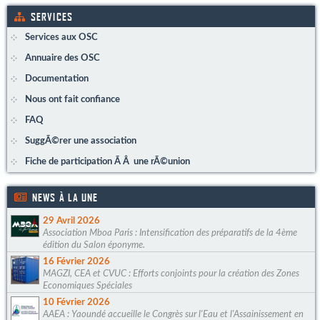
SERVICES
Services aux OSC
Annuaire des OSC
Documentation
Nous ont fait confiance
FAQ
SuggÃ©rer une association
Fiche de participation Ã Â une rÃ©union
NEWS À LA UNE
29 Avril 2026
Association Mboa Paris : Intensification des préparatifs de la 4ème
édition du Salon éponyme.
16 Février 2026
MAGZI, CEA et CVUC : Efforts conjoints pour la création des Zones
Economiques Spéciales
10 Février 2026
AAEA : Yaoundé accueille le Congrès sur l'Eau et l'Assainissement en