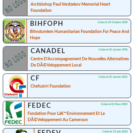
Archbishop Paul Verdzekov Memorial Heart
Foundation
BIHFOPH
Créée le 29 Octobre 2020
Bihndumlem Humanitarian Foundation For Peace And
Hope
CANADEL
Créée le 01 Janvier 1996
Centre D'Accompagnement De Nouvelles Alternatives
De DÃ©veloppement Local
CF
Créée le 01 Janvier 2021
Chefusirri Foundation
FEDEC
Créée le 01 Mars 2001
Fondation Pour Lâ€™Environnement Et Le
DÃ©veloppement Au Cameroun
Créée le 13 Juin 2023