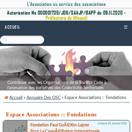
L'Association au service des associations
Autorisation No 000001739/J06/SAAJP/BAPP du 09.11.2020 -
Préfecture du Mfoundi
ACCUEIL
☰
Contribuer avec les Organisations de la Société Civile à
l'animation des initiatives des Collectivité Territoriales
Décentralisées.
Accueil
»
Annuaire Des OSC
» Espace Associations :: Fondations
Espace Associations :: Fondations
Créée le 01 Janvier 1910
Fondation Paul GuÃ©rin-Lajoie
Pour La CoopÃ©ration Internationale