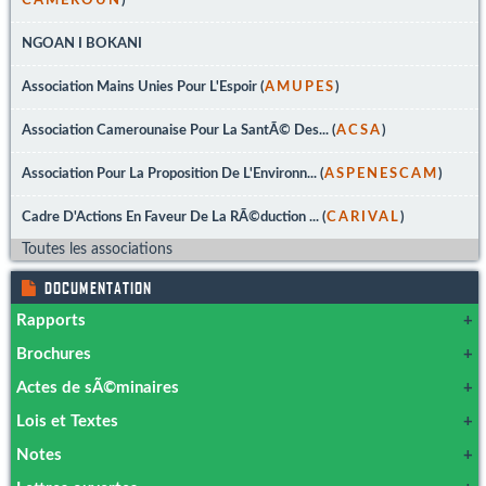
CAMEROUN
)
NGOAN I BOKANI
Association Mains Unies Pour L'Espoir (
AMUPES
)
Association Camerounaise Pour La SantÃ© Des... (
ACSA
)
Association Pour La Proposition De L'Environn... (
ASPENESCAM
)
Cadre D'Actions En Faveur De La RÃ©duction ... (
CARIVAL
)
Toutes les associations
DOCUMENTATION
Rapports
Brochures
Analyse situationnelle des Violences Basées sur le Genre
Actes de sÃ©minaires
Rapport d'activitÃ©s OYILI
Guide des services OYILI
Lois et Textes
Rapport d'activitÃ©s de Nseng Mintag 2024
Plaquette de formation CEPED
Termes de RÃ©fÃ©rences du Webinaire JIF 2023
CEPED :: Rapport de la premiÃ¨re AGO
Notes
FECAMUAYTHAI DA : Calendrier 2023
PrÃ©vention sur les violences faites aux femmes.
Lettre Circulaire conjointe MINFI - MINDDEVEL a/s
prÃ©paration des budgets des CTD pour 2025
Rapport COMAF AWAE 2021