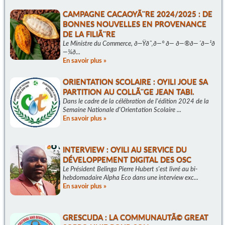
CAMPAGNE CACAOYÃ¨RE 2024/2025 : DE
BONNES NOUVELLES EN PROVENANCE
DE LA FILIÃ¨RE
Le Ministre du Commerce, ð—Ÿð˜‚ð—° ð— ð—®ð—´ð—¹ð
—¼ð...
En savoir plus »
ORIENTATION SCOLAIRE : OYILI JOUE SA
PARTITION AU COLLÃ¨GE JEAN TABI.
Dans le cadre de la célébration de l'édition 2024 de la
Semaine Nationale d'Orientation Scolaire ...
En savoir plus »
INTERVIEW : OYILI AU SERVICE DU
DÉVELOPPEMENT DIGITAL DES OSC
Le Président Belinga Pierre Hubert s'est livré au bi-
hebdomadaire Alpha Eco dans une interview exc...
En savoir plus »
GRESCUDA : LA COMMUNAUTÃ© GREAT