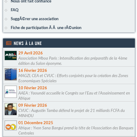
Nous ont fait confiance
FAQ
SuggÃ©rer une association
Fiche de participation Ã Â une rÃ©union
NEWS À LA UNE
29 Avril 2026
Association Mboa Paris : Intensification des préparatifs de la 4ème
édition du Salon éponyme.
16 Février 2026
MAGZI, CEA et CVUC : Efforts conjoints pour la création des Zones
Economiques Spéciales
10 Février 2026
AAEA : Yaoundé accueille le Congrès sur l'Eau et l'Assainissement en
Afrique
09 Février 2026
CVUC : Augustin Tamba défend le projet de 21 milliards FCFA du
MINHDU
01 Décembre 2025
Afrique : Yvon Sana Bangui prend la tête de l’Association des Banques
Centrales