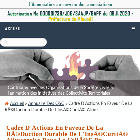
L'Association au service des associations
Autorisation No 000001739/J06/SAAJP/BAPP du 09.11.2020 -
Préfecture du Mfoundi
ACCUEIL
☰
Contribuer avec les Organisations de la Société Civile à
l'animation des initiatives des Collectivité Territoriales
Décentralisées.
Accueil
»
Annuaire Des OSC
» Cadre D'Actions En Faveur De La
RÃ©duction Durable De L'InsÃ©curitÃ© Alime...
Cadre D'Actions En Faveur De La
RÃ©duction Durable De L'InsÃ©curitÃ©
Alimentaire Dans La VallÃ©e Du