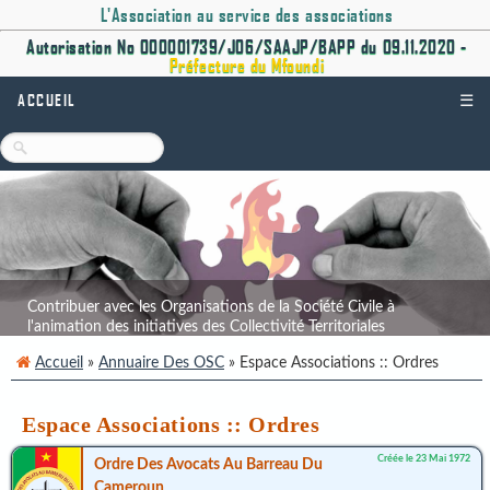
L'Association au service des associations
Autorisation No 000001739/J06/SAAJP/BAPP du 09.11.2020 -
Préfecture du Mfoundi
ACCUEIL
☰
Contribuer avec les Organisations de la Société Civile à
l'animation des initiatives des Collectivité Territoriales
Décentralisées.
Accueil
»
Annuaire Des OSC
» Espace Associations :: Ordres
Espace Associations :: Ordres
Créée le 23 Mai 1972
Ordre Des Avocats Au Barreau Du
Cameroun