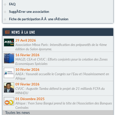
FAQ
SuggÃ©rer une association
Fiche de participation Ã Â une rÃ©union
NEWS À LA UNE
29 Avril 2026
Association Mboa Paris : Intensification des préparatifs de la 4ème
édition du Salon éponyme.
16 Février 2026
MAGZI, CEA et CVUC : Efforts conjoints pour la création des Zones
Economiques Spéciales
10 Février 2026
AAEA : Yaoundé accueille le Congrès sur l'Eau et l'Assainissement en
Afrique
09 Février 2026
CVUC : Augustin Tamba défend le projet de 21 milliards FCFA du
MINHDU
01 Décembre 2025
Afrique : Yvon Sana Bangui prend la tête de l’Association des Banques
Centrales
Toutes les news