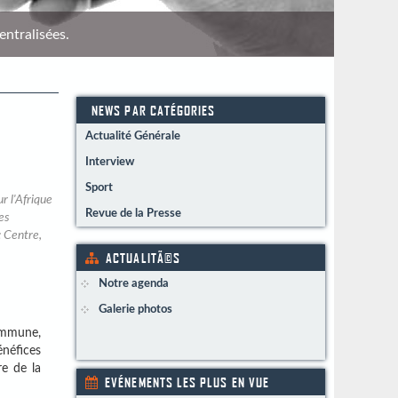
entralisées.
Répére
NEWS PAR CATÉGORIES
Actualité Générale
Interview
Sport
r l'Afrique
Revue de la Presse
es
 Centre,
ACTUALITÃ©S
Notre agenda
Galerie photos
commune,
énéfices
re de la
EVÉNEMENTS LES PLUS EN VUE