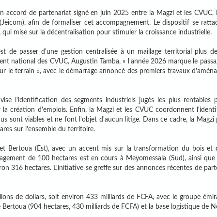
n accord de partenariat signé en juin 2025 entre la Magzi et les CVUC, 
icom), afin de formaliser cet accompagnement. Le dispositif se ratta
 mise sur la décentralisation pour stimuler la croissance industrielle.
st de passer d'une gestion centralisée à un maillage territorial plus d
sident national des CVUC, Augustin Tamba, « l'année 2026 marque le passa
 sur le terrain », avec le démarrage annoncé des premiers travaux d'amé
ise l'identification des segments industriels jugés les plus rentables 
r la création d'emplois. Enfin, la Magzi et les CVUC coordonnent l'identi
us sont viables et ne font l'objet d'aucun litige. Dans ce cadre, la Magzi 
res sur l'ensemble du territoire.
 et Bertoua (Est), avec un accent mis sur la transformation du bois et 
nagement de 100 hectares est en cours à Meyomessala (Sud), ainsi que
 316 hectares. L'initiative se greffe sur des annonces récentes de part
ions de dollars, soit environ 433 milliards de FCFA, avec le groupe émi
e Bertoua (904 hectares, 430 milliards de FCFA) et la base logistique de