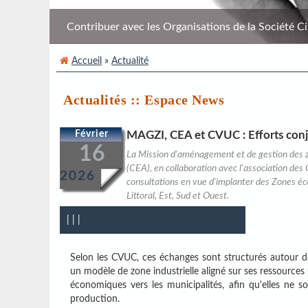
Contribuer avec les Organisations de la Société Civi
Accueil
»
Actualité
Actualités :: Espace News
Février
MAGZI, CEA et CVUC : Efforts conj
16
La Mission d'aménagement et de gestion des z
(CEA), en collaboration avec l'association des
2026
consultations en vue d'implanter des Zones é
Littoral, Est, Sud et Ouest.
|
|
|
Selon les CVUC, ces échanges sont structurés autour de
un modèle de zone industrielle aligné sur ses ressources
économiques vers les municipalités, afin qu'elles ne so
production.