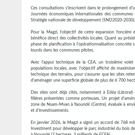
Ces consultations s'inscrivent dans le prolongement d'u
Journées économiques internationales des communes (Je
Stratégie nationale de développement (SND2020-2030), qui
Pour la Magzi, l'objectif de cette expansion foncière e
bénéfice direct des collectivités locales. Quant au pré
phase de planification à l'opérationnalisation concrète
lourds dans les communes pilotes.
Avec l'appui technique de la CEA, un troisième volet v
populations locales, avec l'objectif affiché de maximise
technique des terrains, pour s'assurer que les sites reten
d'aménager une superficie globale de plus de 6 700 hecta
Des sites sont déjà cités, notamment à Edéa (Littoral)
filières présentées comme porteuses. Un projet d'amé
zone de Nsam-Mvan à Yaoundé (Centre), évaluée à environ
et d'investissements.
En janvier 2026, la Magzi a signé un accord de 768 mill
Investment pour développer le parc industriel du bois d
à Yaoundé (2 hectares, 3 milliards de FCFA).