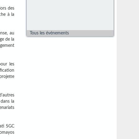
lors des
che à la
Tous les événements
ense, au
ge de la
nagement
pour les
fication
projette
d'autres
 dans la
enariats
rati SGC
 Nomayos