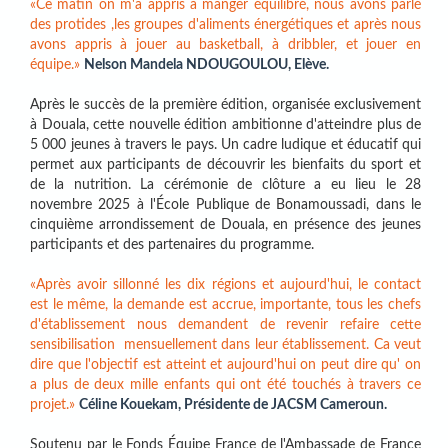
«Ce matin on m'a appris à manger équilibré, nous avons parlé
des protides ,les groupes d'aliments énergétiques et après nous
avons appris à jouer au basketball, à dribbler, et jouer en
équipe.»
Nelson Mandela NDOUGOULOU, Elève.
Après le succès de la première édition, organisée exclusivement
à Douala, cette nouvelle édition ambitionne d'atteindre plus de
5 000 jeunes à travers le pays. Un cadre ludique et éducatif qui
permet aux participants de découvrir les bienfaits du sport et
de la nutrition. La cérémonie de clôture a eu lieu le 28
novembre 2025 à l'École Publique de Bonamoussadi, dans le
cinquième arrondissement de Douala, en présence des jeunes
participants et des partenaires du programme.
«Après avoir sillonné les dix régions et aujourd'hui, le contact
est le même, la demande est accrue, importante, tous les chefs
d'établissement nous demandent de revenir refaire cette
sensibilisation mensuellement dans leur établissement. Ca veut
dire que l'objectif est atteint et aujourd'hui on peut dire qu' on
a plus de deux mille enfants qui ont été touchés à travers ce
projet.»
Céline Kouekam, Présidente de JACSM Cameroun.
Soutenu par le Fonds Équipe France de l'Ambassade de France