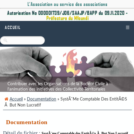
L'Association au service des associations
Autorisation No 000001739/J06/SAAJP/BAPP du 09.11.2020 -
Préfecture du Mfoundi
ACCUEIL
☰
Contribuer avec les Organisations de la Société Civile à
l'animation des initiatives des Collectivité Territoriales
Décentralisées.
Accueil
»
Documentation
» SystÃ¨me Comptable Des EntitÃ©s
Ã But Non Lucratif
Documentation
Détail du fichier :
SystÃ¨me Comptable des EntitÃ©s Ã But Non Lucratif