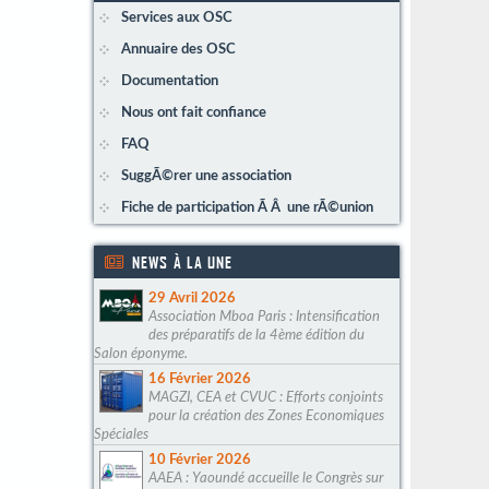
Services aux OSC
Annuaire des OSC
Documentation
Nous ont fait confiance
FAQ
SuggÃ©rer une association
Fiche de participation Ã Â une rÃ©union
NEWS À LA UNE
29 Avril 2026
Association Mboa Paris : Intensification
des préparatifs de la 4ème édition du
Salon éponyme.
16 Février 2026
MAGZI, CEA et CVUC : Efforts conjoints
pour la création des Zones Economiques
Spéciales
10 Février 2026
AAEA : Yaoundé accueille le Congrès sur