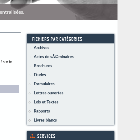
entralisées.
Répére
FICHIERS PAR CATÉGORIES
Archives
Actes de sÃ©minaires
t sur le
Brochures
Etudes
Formulaires
Lettres ouvertes
Lois et Textes
Rapports
Livres blancs
SERVICES