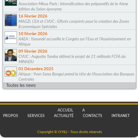
Association Mboa Paris : Intensification des préparatifs de la 4ème
édition du Salon éponyme.
16 Février 2026
MAGZI, CEA et CVUC : Efforts conjoints pour la création des Zones
Economiques Spéciales
10 Février 2026
AAEA : Yaoundé accueille le Congrès sur l'Eau et l'Assainissement en
Afrique
09 Février 2026
CVUC : Augustin Tamba défend le projet de 21 milliards FCFA du
MINHDU
01 Décembre 2025
Afrique : Yvon Sana Bangui prend la tête de l’Association des Banques
Centrales
Toutes les news
ACCUEIL
A
PROPOS
SERVICES
ACTUALITÉ
CONTACTS
INTRANET
Copyright © OYILI - Tous droits réservés