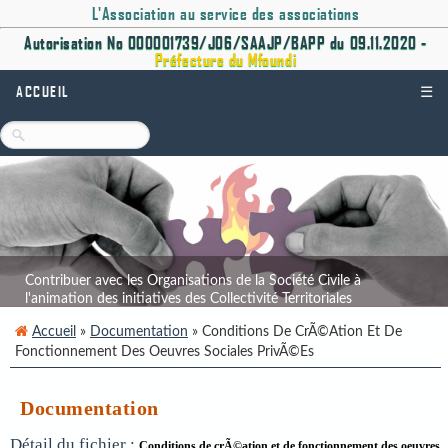
L'Association au service des associations
Autorisation No 000001739/J06/SAAJP/BAPP du 09.11.2020 -
Préfecture du Mfoundi
ACCUEIL
☰
Contribuer avec les Organisations de la Société Civile à
l'animation des initiatives des Collectivité Territoriales
Décentralisées.
Accueil
»
Documentation
» Conditions De CrÃ©ation Et De
Fonctionnement Des Oeuvres Sociales PrivÃ©es
Documentation
Détail du fichier :
Conditions de crÃ©ation et de fonctionnement des oeuvres