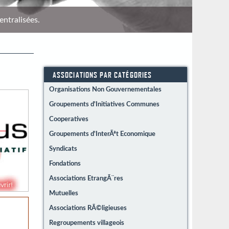
entralisées.
Répére
ASSOCIATIONS PAR CATÉGORIES
Organisations Non Gouvernementales
Groupements d'Initiatives Communes
Cooperatives
Groupements d'InterÃªt Economique
Syndicats
Fondations
Associations EtrangÃ¨res
Mutuelles
Associations RÃ©ligieuses
Regroupements villageois