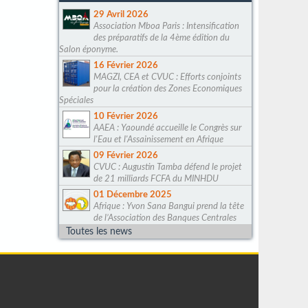
29 Avril 2026
Association Mboa Paris : Intensification
des préparatifs de la 4ème édition du
Salon éponyme.
16 Février 2026
MAGZI, CEA et CVUC : Efforts conjoints
pour la création des Zones Economiques
Spéciales
10 Février 2026
AAEA : Yaoundé accueille le Congrès sur
l'Eau et l'Assainissement en Afrique
09 Février 2026
CVUC : Augustin Tamba défend le projet
de 21 milliards FCFA du MINHDU
01 Décembre 2025
Afrique : Yvon Sana Bangui prend la tête
de l’Association des Banques Centrales
Toutes les news