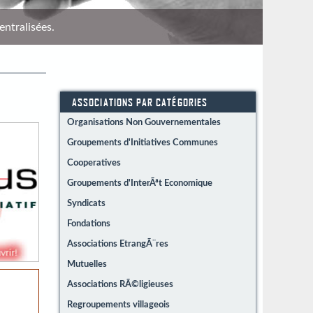
entralisées.
Répére
ASSOCIATIONS PAR CATÉGORIES
Organisations Non Gouvernementales
Groupements d'Initiatives Communes
Cooperatives
Groupements d'InterÃªt Economique
Syndicats
Fondations
Associations EtrangÃ¨res
Mutuelles
Associations RÃ©ligieuses
Regroupements villageois