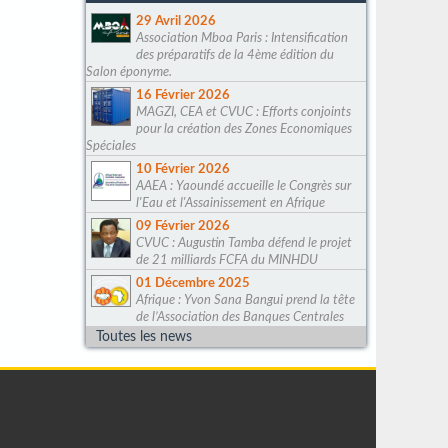
29 Avril 2026
Association Mboa Paris : Intensification
des préparatifs de la 4ème édition du
Salon éponyme.
16 Février 2026
MAGZI, CEA et CVUC : Efforts conjoints
pour la création des Zones Economiques
Spéciales
10 Février 2026
AAEA : Yaoundé accueille le Congrès sur
l'Eau et l'Assainissement en Afrique
09 Février 2026
CVUC : Augustin Tamba défend le projet
de 21 milliards FCFA du MINHDU
01 Décembre 2025
Afrique : Yvon Sana Bangui prend la tête
de l’Association des Banques Centrales
Toutes les news