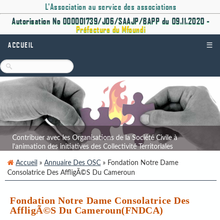
L'Association au service des associations
Autorisation No 000001739/J06/SAAJP/BAPP du 09.11.2020 -
Préfecture du Mfoundi
ACCUEIL
☰
Contribuer avec les Organisations de la Société Civile à
l'animation des initiatives des Collectivité Territoriales
Décentralisées.
Accueil
»
Annuaire Des OSC
» Fondation Notre Dame
Consolatrice Des AffligÃ©s Du Cameroun
Fondation Notre Dame Consolatrice Des
AffligÃ©s Du Cameroun(FNDCA)