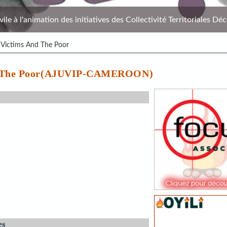
le à l'animation des initiatives des Collectivité Territoriales Déc
 Victims And The Poor
And The Poor(AJUVIP-CAMEROON)
es