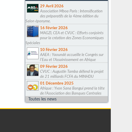
29 Avril 2026
Association Mboa Paris : Intensification
des préparatifs de la 4ème édition du
Salon éponyme.
16 Février 2026
MAGZI, CEA et CVUC : Efforts conjoints
pour la création des Zones Economiques
Spéciales
10 Février 2026
AAEA : Yaoundé accueille le Congrès sur
l'Eau et l'Assainissement en Afrique
09 Février 2026
CVUC : Augustin Tamba défend le projet
de 21 milliards FCFA du MINHDU
01 Décembre 2025
Afrique : Yvon Sana Bangui prend la tête
de l’Association des Banques Centrales
Toutes les news