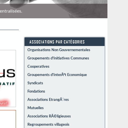
entralisées.
Répére
ASSOCIATIONS PAR CATÉGORIES
Organisations Non Gouvernementales
Groupements d'Initiatives Communes
Cooperatives
Groupements d'InterÃªt Economique
Syndicats
Fondations
Associations EtrangÃ¨res
Mutuelles
Associations RÃ©ligieuses
Regroupements villageois