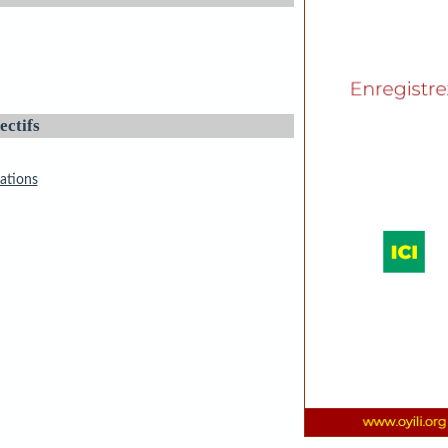
ectifs
ations