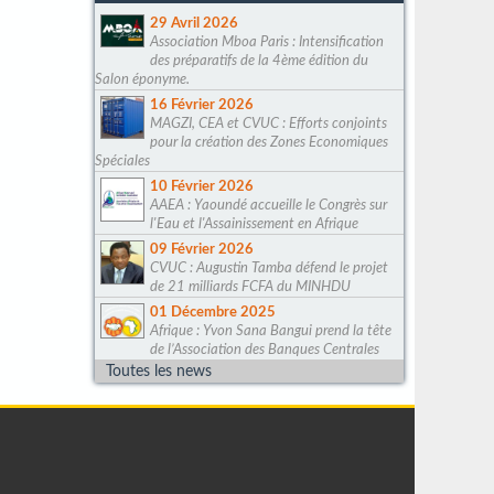
29 Avril 2026
Association Mboa Paris : Intensification
des préparatifs de la 4ème édition du
Salon éponyme.
16 Février 2026
MAGZI, CEA et CVUC : Efforts conjoints
pour la création des Zones Economiques
Spéciales
10 Février 2026
AAEA : Yaoundé accueille le Congrès sur
l'Eau et l'Assainissement en Afrique
09 Février 2026
CVUC : Augustin Tamba défend le projet
de 21 milliards FCFA du MINHDU
01 Décembre 2025
Afrique : Yvon Sana Bangui prend la tête
de l’Association des Banques Centrales
Toutes les news