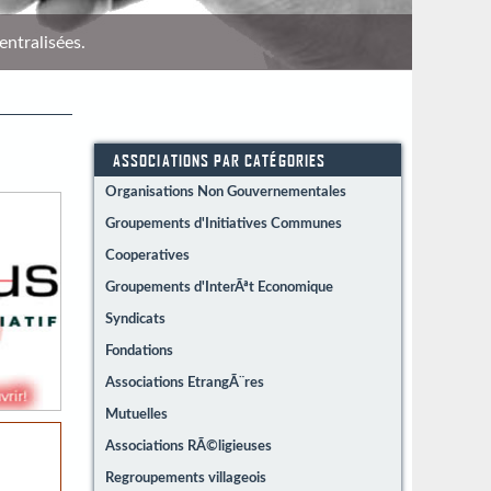
entralisées.
Répére
ASSOCIATIONS PAR CATÉGORIES
Organisations Non Gouvernementales
Groupements d'Initiatives Communes
Cooperatives
Groupements d'InterÃªt Economique
Syndicats
Fondations
Associations EtrangÃ¨res
Mutuelles
Associations RÃ©ligieuses
Regroupements villageois